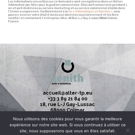
Les informations recueillies sur ce formulaire sont enregistrées dans un fichier
informatisé par Alter pour la gestion commerciale. Elles sont conservées pendant 1
an et sont destinées au service marketing et au service commercial établis dans
l'Union européenne. Conformément à la
loi « informatique et libertés »
, vous
pouvez exercer votre droit d'accès aux données vous concernant et les faire
rectifier en contactant l'entreprise Alter, 18 Rue L-J Gay-Lussac 68000 Colmar
France.
accueil@alter-tp.eu
+33 3 89 21 84 00
18, rue L-J Gay-Lussac
68000 Colmar
Nous utilisons des cookies pour vous garantir la meilleure
Tous droits réservés -
Alter 2026
expérience sur notre site web. Si vous continuez à utiliser ce
-
Mentions légales
-
Politique de confidentialité
site, nous supposerons que vous en êtes satisfait.